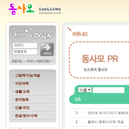
그림책/지능개발
자연과학
생활/교육
창작동화
인물/위인
3
인터넷 속 아기자기 동화세
한글/영어/수학
2
플래시 동화사이트 개설