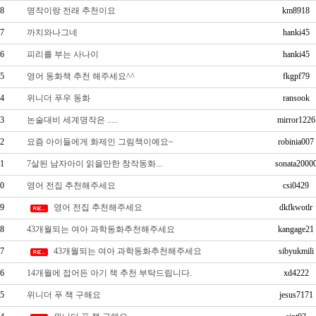
8
명작이랑 전래 추천이요
km8918
7
까치와나그네
hanki45
6
피리를 부는 사나이
hanki45
5
영어 동화책 추천 해주세요^^
fkgpf79
4
위니더 푸우 동화
ransook
3
논술대비 세계명작은 .....
mirror1226
2
요즘 아이들에게 화제인 그림책이예요~
robinia007
1
7살된 남자아이 읽을만한 창작동화...
sonata2000
0
영어 전집 추천해주세요
csi0429
9
영어 전집 추천해주세요
dkfkwotlr
8
43개월되는 여아 과학동화추천해주세요
kangage21
7
43개월되는 여아 과학동화추천해주세요
sibyukmili
6
14개월에 접어든 아기 책 추천 부탁드립니다.
xd4222
5
위니더 푸 책 구해요
jesus7171