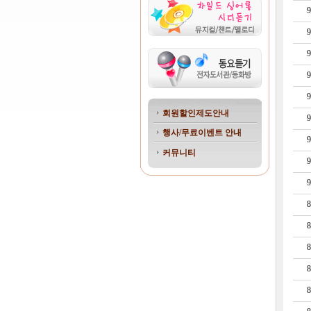
9
9
9
9
9
회원할인제도안내
9
행사/무료이벤트 안내
9
커뮤니티
9
9
8
8
8
8
8