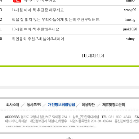
4
위니더 푸 책 구해요
sint03
3
14개월 아이 책 추천좀 해주세요...
wooji99
2
책을 잘 읽지 않는 우리아들에게 맞는책 추천부탁해요.
hmshg
1
10개월 여아.책 추천해주세요
juok1020
0
위인동화 추천-7세 남아/5세여아
ssimy
[1]
[2]
[3]
[4]
[5]
nilst