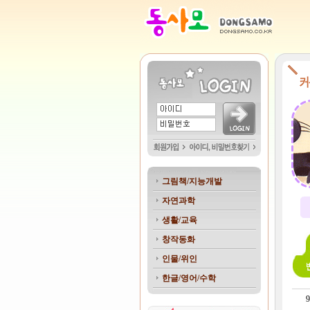
그림책/지능개발
자연과학
생활/교육
창작동화
인물/위인
한글/영어/수학
9