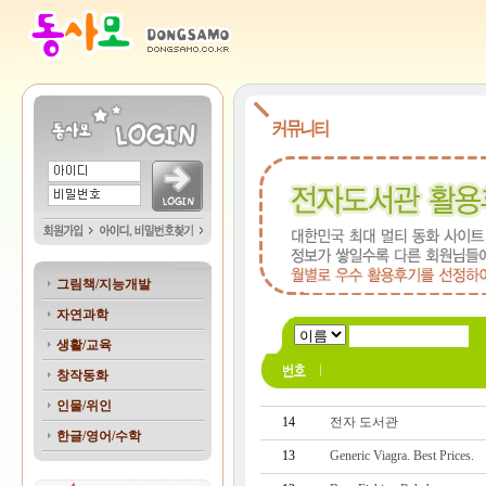
그림책/지능개발
자연과학
생활/교육
창작동화
인물/위인
14
전자 도서관
한글/영어/수학
13
Generic Viagra. Best Prices.